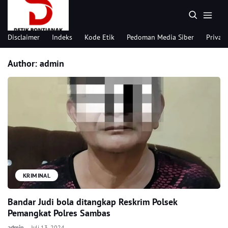
Disclaimer
Indeks
Kode Etik
Pedoman Media Siber
Privacy
Author: admin
KRIMINAL
Bandar Judi bola ditangkap Reskrim Polsek
Pemangkat Polres Sambas
admin
Juli 13, 2024