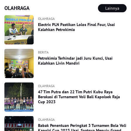
OLAHRAGA
Lainnya
OLAHRAGA
Electric PLN Pastikan Lolos Final Four, Usai
Kalahkan Petrokimia
BERITA
Petrokimia Terhindar jadi Juru Kunci, Usai
Kalahkan Livin Mandiri
OLAHRAGA
47 Tim Putra dan 22 Tim Putri Kubu Raya
Berakasi di Turnament Voli Ball Kapolsek Raja
Cup 2023
OLAHRAGA
Babak Penentuan Peringkat 3 Turnamen Bola Voli
Kapolri Cup 2023 Usai, Saatnya Menuju Grand