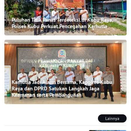
Puluhan Titik Panas Terdeteksi di Kubu Raya,
Polsek Kubu Perkuat Pencegahan Karhutla
Karhutla Jadi Alarm Bersama, Kapolres Kubu
Raya dan DPRD Satukan Langkah Jaga
Keamanan serta Pembangunan
Lainnya