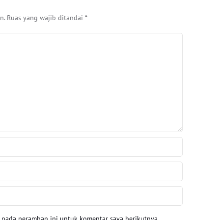
n.
Ruas yang wajib ditandai
*
a pada peramban ini untuk komentar saya berikutnya.