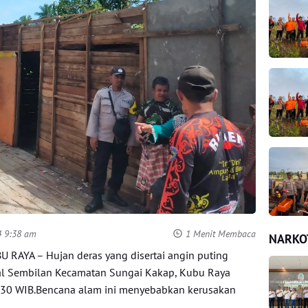
4 9:38 am
1 Menit Membaca
NARKO
BU RAYA – Hujan deras yang disertai angin puting
al Sembilan Kecamatan Sungai Kakap, Kubu Raya
1.30 WIB.Bencana alam ini menyebabkan kerusakan
.