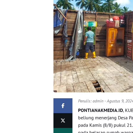
Penulis:
admin
- Agustus 9, 202
PONTIANAKMEDIA.ID
, KU
beliung menerjang Desa P
pada Kamis (8/8) pukul 2
pada belasan rumah warga