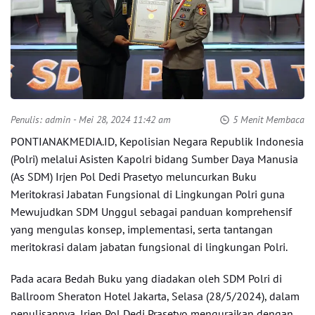
Penulis:
admin
- Mei 28, 2024 11:42 am
5 Menit Membaca
PONTIANAKMEDIA.ID, Kepolisian Negara Republik Indonesia
(Polri) melalui Asisten Kapolri bidang Sumber Daya Manusia
(As SDM) Irjen Pol Dedi Prasetyo meluncurkan Buku
Meritokrasi Jabatan Fungsional di Lingkungan Polri guna
Mewujudkan SDM Unggul sebagai panduan komprehensif
yang mengulas konsep, implementasi, serta tantangan
meritokrasi dalam jabatan fungsional di lingkungan Polri.
Pada acara Bedah Buku yang diadakan oleh SDM Polri di
Ballroom Sheraton Hotel Jakarta, Selasa (28/5/2024), dalam
penulisannya, Irjen Pol Dedi Prasetyo menguraikan dengan