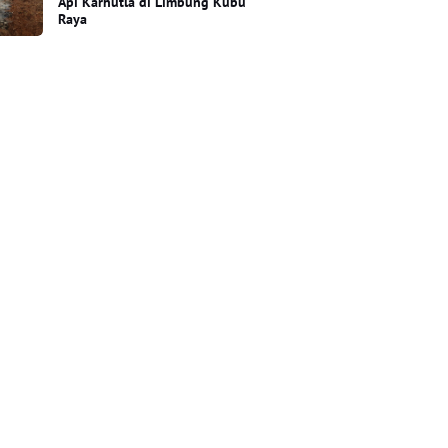
Api Karhutla di Limbung Kubu
Raya