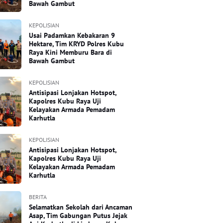
Bawah Gambut
KEPOLISIAN
Usai Padamkan Kebakaran 9
Hektare, Tim KRYD Polres Kubu
Raya Kini Memburu Bara di
Bawah Gambut
KEPOLISIAN
Antisipasi Lonjakan Hotspot,
Kapolres Kubu Raya Uji
Kelayakan Armada Pemadam
Karhutla
KEPOLISIAN
Antisipasi Lonjakan Hotspot,
Kapolres Kubu Raya Uji
Kelayakan Armada Pemadam
Karhutla
BERITA
Selamatkan Sekolah dari Ancaman
Asap, Tim Gabungan Putus Jejak