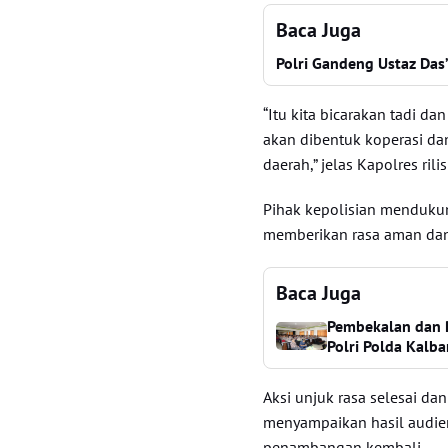
Baca Juga
Polri Gandeng Ustaz Das
“Itu kita bicarakan tadi 
akan dibentuk koperasi da
daerah,” jelas Kapolres rili
Pihak kepolisian mendukun
memberikan rasa aman da
Baca Juga
Pembekalan dan P
Polri Polda Kalba
Aksi unjuk rasa selesai d
menyampaikan hasil audie
penambangan kembali.