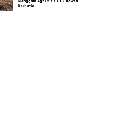
Manggala Agni Sisir Titik Rawan
Karhutla