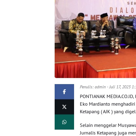
Penulis:
admin
- Juli 17, 2023 1
PONTIANAK MEDIA.CO.ID, K
Eko Mardianto menghadiri 
Ketapang ( AJK ) yang dige
Selain menggelar Musyawa
Jurnalis Ketapang juga me