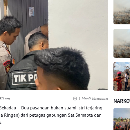
:50 am
1 Menit Membaca
NARKO
kadau – Dua pasangan bukan suami istri terjaring
dana Ringan) dari petugas gabungan Sat Samapta dan
u.