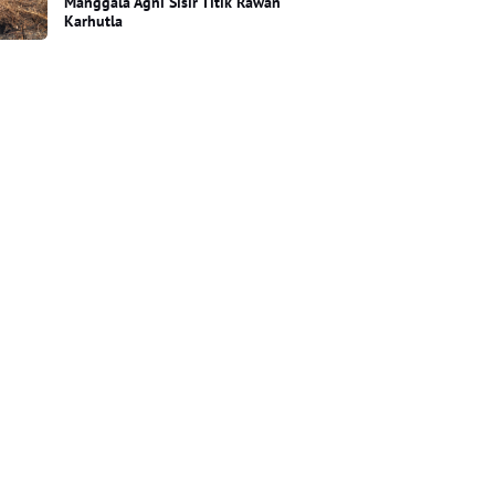
Manggala Agni Sisir Titik Rawan
Karhutla