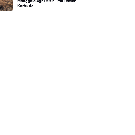
Manggala Agni Sisir Titik Rawan
Karhutla