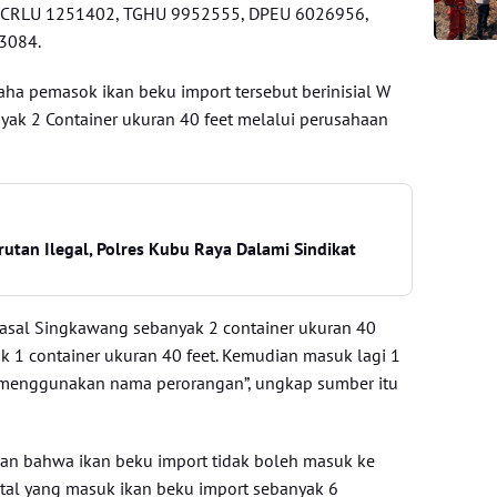
er CRLU 1251402, TGHU 9952555, DPEU 6026956,
3084.
a pemasok ikan beku import tersebut berinisial W
ak 2 Container ukuran 40 feet melalui perusahaan
rutan Ilegal, Polres Kubu Raya Dalami Sindikat
sal Singkawang sebanyak 2 container ukuran 40
ak 1 container ukuran 40 feet. Kemudian masuk lagi 1
SS menggunakan nama perorangan”, ungkap sumber itu
an bahwa ikan beku import tidak boleh masuk ke
otal yang masuk ikan beku import sebanyak 6