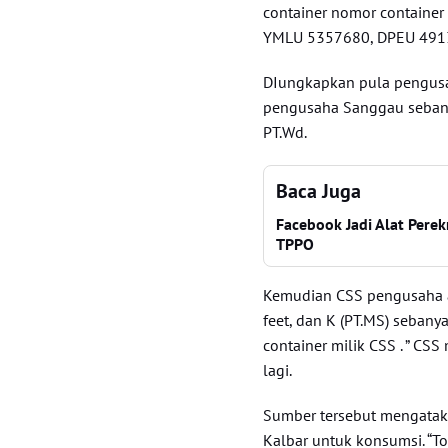
container nomor contain
YMLU 5357680, DPEU 491
DIungkapkan pula pengusah
pengusaha Sanggau sebany
PT.Wd.
Baca Juga
Facebook Jadi Alat Perek
TPPO
Kemudian CSS pengusaha a
feet, dan K (PT.MS) sebany
container milik CSS . ” C
lagi.
Sumber tersebut mengatak
Kalbar untuk konsumsi. “T