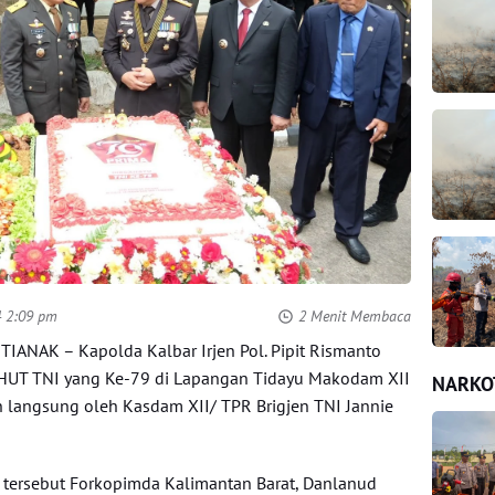
4 2:09 pm
2 Menit Membaca
ANAK – Kapolda Kalbar Irjen Pol. Pipit Rismanto
ara HUT TNI yang Ke-79 di Lapangan Tidayu Makodam XII
NARKO
 langsung oleh Kasdam XII/ TPR Brigjen TNI Jannie
n tersebut Forkopimda Kalimantan Barat, Danlanud