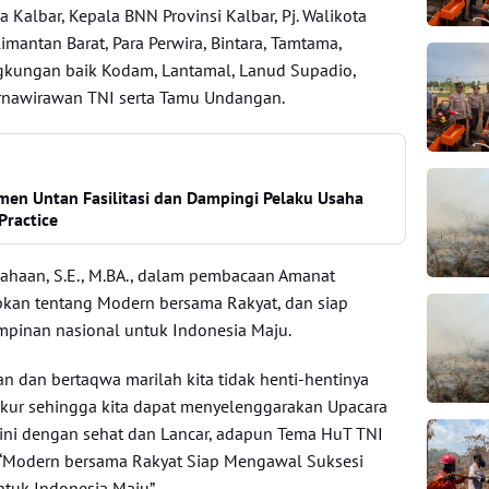
 Kalbar, Kepala BNN Provinsi Kalbar, Pj. Walikota
limantan Barat, Para Perwira, Bintara, Tamtama,
ingkungan baik Kodam, Lantamal, Lanud Supadio,
urnawirawan TNI serta Tamu Undangan.
en Untan Fasilitasi dan Dampingi Pelaku Usaha
Practice
Siahaan, S.E., M.BA., dalam pembacaan Amanat
an tentang Modern bersama Rakyat, dan siap
pinan nasional untuk Indonesia Maju.
n dan bertaqwa marilah kita tidak henti-hentinya
kur sehingga kita dapat menyelenggarakan Upacara
ini dengan sehat dan Lancar, adapun Tema HuT TNI
I “Modern bersama Rakyat Siap Mengawal Suksesi
tuk Indonesia Maju”.