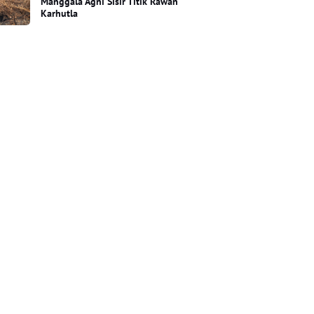
Manggala Agni Sisir Titik Rawan
Karhutla