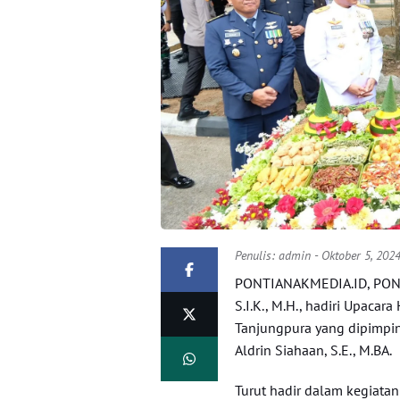
Penulis:
admin
- Oktober 5, 202
PONTIANAKMEDIA.ID, PONTI
S.I.K., M.H., hadiri Upac
Tanjungpura yang dipimpin
Aldrin Siahaan, S.E., M.BA.
Turut hadir dalam kegiata