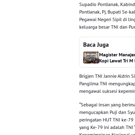
Supadio Pontianak, Kabinda
Pontianak, Pj. Bupati Se-ka
Pegawai Negeri Sipil di l
keluarga besar TNI dan P
Baca Juga
Magister Manajem
Kopi Lewat Tri M 
Brigjen TNI Jannie Aldrin 
Panglima TNI mengungkapk
mengawal suksesi kepemim
“Sebagai insan yang berima
mengucapkan Puji dan Syu
peringatan HUT TNI ke-79 
yang Ke-79 ini adalah TN
Kepemimpinan Nasional un