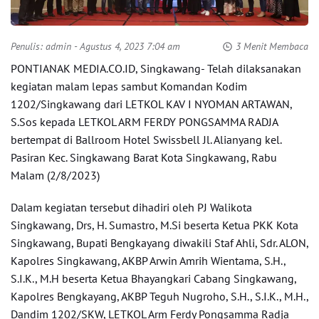
Penulis:
admin
- Agustus 4, 2023 7:04 am
3 Menit Membaca
PONTIANAK MEDIA.CO.ID, Singkawang- Telah dilaksanakan
kegiatan malam lepas sambut Komandan Kodim
1202/Singkawang dari LETKOL KAV I NYOMAN ARTAWAN,
S.Sos kepada LETKOL ARM FERDY PONGSAMMA RADJA
bertempat di Ballroom Hotel Swissbell Jl. Alianyang kel.
Pasiran Kec. Singkawang Barat Kota Singkawang, Rabu
Malam (2/8/2023)
Dalam kegiatan tersebut dihadiri oleh PJ Walikota
Singkawang, Drs, H. Sumastro, M.Si beserta Ketua PKK Kota
Singkawang, Bupati Bengkayang diwakili Staf Ahli, Sdr. ALON,
Kapolres Singkawang, AKBP Arwin Amrih Wientama, S.H.,
S.I.K., M.H beserta Ketua Bhayangkari Cabang Singkawang,
Kapolres Bengkayang, AKBP Teguh Nugroho, S.H., S.I.K., M.H.,
Dandim 1202/SKW, LETKOL Arm Ferdy Pongsamma Radja