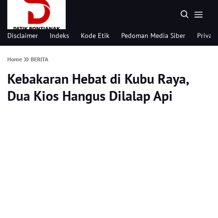
Disclaimer
Indeks
Kode Etik
Pedoman Media Siber
Privacy
Home
BERITA
Kebakaran Hebat di Kubu Raya,
Dua Kios Hangus Dilalap Api