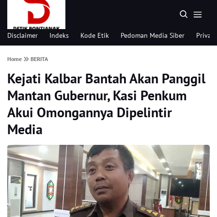
Disclaimer
Indeks
Kode Etik
Pedoman Media Siber
Privacy
Home
BERITA
Kejati Kalbar Bantah Akan Panggil
Mantan Gubernur, Kasi Penkum
Akui Omongannya Dipelintir
Media