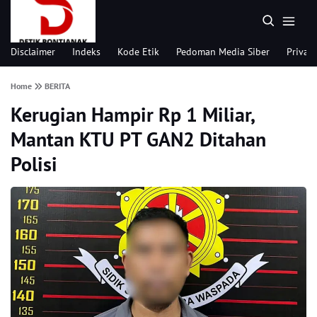
Disclaimer
Indeks
Kode Etik
Pedoman Media Siber
Privacy
Home
BERITA
Kerugian Hampir Rp 1 Miliar,
Mantan KTU PT GAN2 Ditahan
Polisi