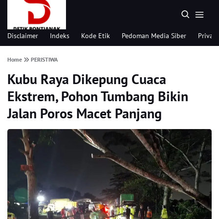
Disclaimer
Indeks
Kode Etik
Pedoman Media Siber
Privacy
Home
PERISTIWA
Kubu Raya Dikepung Cuaca
Ekstrem, Pohon Tumbang Bikin
Jalan Poros Macet Panjang