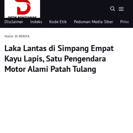
Disclaimer
Indeks
Kode Etik
Pedoman Media Siber
Privacy
Home
BERITA
Laka Lantas di Simpang Empat
Kayu Lapis, Satu Pengendara
Motor Alami Patah Tulang