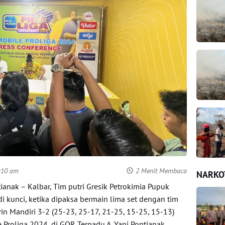
8:10 am
2 Menit Membaca
NARKO
nak – Kalbar, Tim putri Gresik Petrokimia Pupuk
di kunci, ketika dipaksa bermain lima set dengan tim
vin Mandiri 3-2 (25-23, 25-17, 21-25, 15-25, 15-13)
Proliga 2024, di GOR Terpadu A. Yani Pontianak,