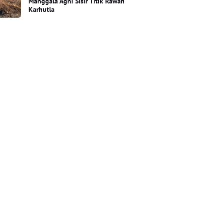
Manggala Agni Sisir Titik Rawan
Karhutla