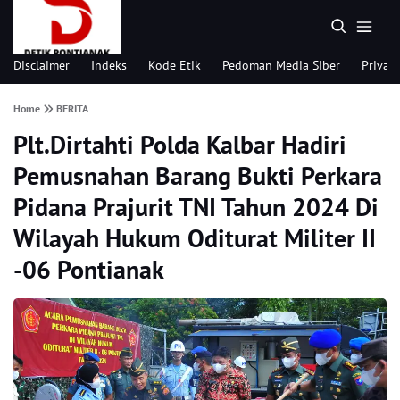
Disclaimer
Indeks
Kode Etik
Pedoman Media Siber
Privacy
Home
BERITA
Plt.Dirtahti Polda Kalbar Hadiri
Pemusnahan Barang Bukti Perkara
Pidana Prajurit TNI Tahun 2024 Di
Wilayah Hukum Oditurat Militer II
-06 Pontianak