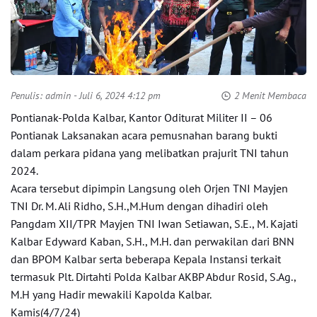
Penulis:
admin
- Juli 6, 2024 4:12 pm
2 Menit Membaca
Pontianak-Polda Kalbar, Kantor Oditurat Militer II – 06
Pontianak Laksanakan acara pemusnahan barang bukti
dalam perkara pidana yang melibatkan prajurit TNI tahun
2024.
Acara tersebut dipimpin Langsung oleh Orjen TNI Mayjen
TNI Dr. M. Ali Ridho, S.H.,M.Hum dengan dihadiri oleh
Pangdam XII/TPR Mayjen TNI Iwan Setiawan, S.E., M. Kajati
Kalbar Edyward Kaban, S.H., M.H. dan perwakilan dari BNN
dan BPOM Kalbar serta beberapa Kepala Instansi terkait
termasuk Plt. Dirtahti Polda Kalbar AKBP Abdur Rosid, S.Ag.,
M.H yang Hadir mewakili Kapolda Kalbar.
Kamis(4/7/24)