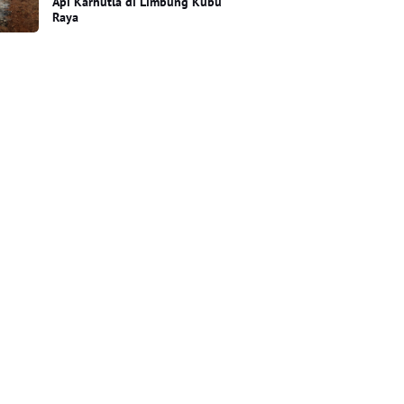
Api Karhutla di Limbung Kubu
Raya