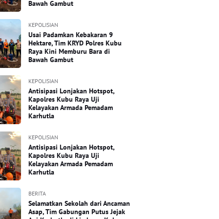
Bawah Gambut
KEPOLISIAN
Usai Padamkan Kebakaran 9
Hektare, Tim KRYD Polres Kubu
Raya Kini Memburu Bara di
Bawah Gambut
KEPOLISIAN
Antisipasi Lonjakan Hotspot,
Kapolres Kubu Raya Uji
Kelayakan Armada Pemadam
Karhutla
KEPOLISIAN
Antisipasi Lonjakan Hotspot,
Kapolres Kubu Raya Uji
Kelayakan Armada Pemadam
Karhutla
BERITA
Selamatkan Sekolah dari Ancaman
Asap, Tim Gabungan Putus Jejak