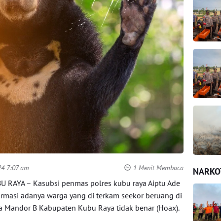
24 7:07 am
1 Menit Membaca
NARKO
BU RAYA – Kasubsi penmas polres kubu raya Aiptu Ade
masi adanya warga yang di terkam seekor beruang di
 Mandor B Kabupaten Kubu Raya tidak benar (Hoax).