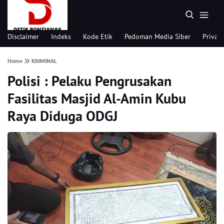
Disclaimer
Indeks
Kode Etik
Pedoman Media Siber
Privacy
Home
KRIMINAL
Polisi : Pelaku Pengrusakan
Fasilitas Masjid Al-Amin Kubu
Raya Diduga ODGJ