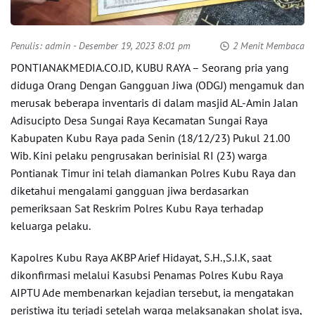
Penulis:
admin
- Desember 19, 2023 8:01 pm
2 Menit Membaca
PONTIANAKMEDIA.CO.ID, KUBU RAYA – Seorang pria yang
diduga Orang Dengan Gangguan Jiwa (ODGJ) mengamuk dan
merusak beberapa inventaris di dalam masjid AL-Amin Jalan
Adisucipto Desa Sungai Raya Kecamatan Sungai Raya
Kabupaten Kubu Raya pada Senin (18/12/23) Pukul 21.00
Wib. Kini pelaku pengrusakan berinisial RI (23) warga
Pontianak Timur ini telah diamankan Polres Kubu Raya dan
diketahui mengalami gangguan jiwa berdasarkan
pemeriksaan Sat Reskrim Polres Kubu Raya terhadap
keluarga pelaku.
Kapolres Kubu Raya AKBP Arief Hidayat, S.H.,S.I.K, saat
dikonfirmasi melalui Kasubsi Penamas Polres Kubu Raya
AIPTU Ade membenarkan kejadian tersebut, ia mengatakan
peristiwa itu terjadi setelah warga melaksanakan sholat isya,