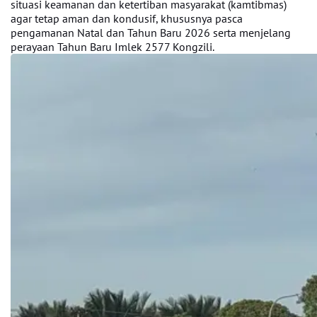
situasi keamanan dan ketertiban masyarakat (kamtibmas)
agar tetap aman dan kondusif, khususnya pasca
pengamanan Natal dan Tahun Baru 2026 serta menjelang
perayaan Tahun Baru Imlek 2577 Kongzili.