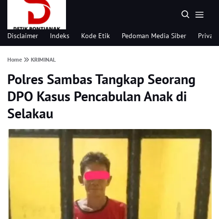
Disclaimer
Indeks
Kode Etik
Pedoman Media Siber
Privacy
Home
KRIMINAL
Polres Sambas Tangkap Seorang
DPO Kasus Pencabulan Anak di
Selakau