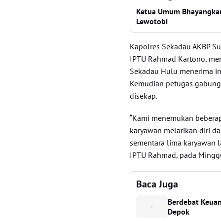
Ketua Umum Bhayangkari
Lewotobi
Kapolres Sekadau AKBP Suy
IPTU Rahmad Kartono, men
Sekadau Hulu menerima in
Kemudian petugas gabunga
disekap.
“Kami menemukan beberap
karyawan melarikan diri dar
sementara lima karyawan l
IPTU Rahmad, pada Minggu
Baca Juga
Berdebat Keua
Depok