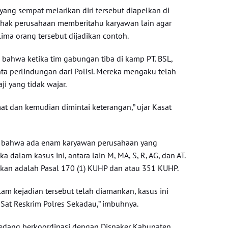
 yang sempat melarikan diri tersebut diapelkan di
ihak perusahaan memberitahu karyawan lain agar
lima orang tersebut dijadikan contoh.
ahwa ketika tim gabungan tiba di kamp PT. BSL,
ta perlindungan dari Polisi. Mereka mengaku telah
 yang tidak wajar.
at dan kemudian dimintai keterangan,” ujar Kasat
bahwa ada enam karyawan perusahaan yang
a dalam kasus ini, antara lain M, MA, S, R, AG, dan AT.
kan adalah Pasal 170 (1) KUHP dan atau 351 KUHP.
am kejadian tersebut telah diamankan, kasus ini
at Reskrim Polres Sekadau,” imbuhnya.
n sedang berkoordinasi dengan Disnaker Kabupaten