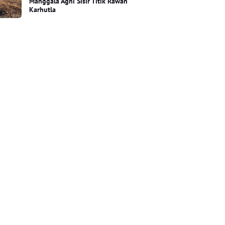
Manggala Agni Sisir Titik Rawan
Karhutla