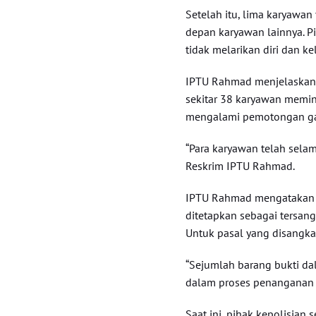
Setelah itu, lima karyawan
depan karyawan lainnya. P
tidak melarikan diri dan ke
IPTU Rahmad menjelaskan b
sekitar 38 karyawan memin
mengalami pemotongan gaji
“Para karyawan telah selam
Reskrim IPTU Rahmad.
IPTU Rahmad mengatakan 
ditetapkan sebagai tersangk
Untuk pasal yang disangka
“Sejumlah barang bukti dal
dalam proses penanganan S
Saat ini, pihak kepolisia