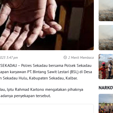
2023 3:47 pm
2 Menit Membaca
EKADAU – Polres Sekadau bersama Polsek Sekadau
pan karyawan PT. Bintang Sawit Lestari (BSL) di Desa
n Sekadau Hulu, Kabupaten Sekadau, Kalbar.
NARKO
adau, Iptu Rahmad Kartono mengatakan pihaknya
t adanya penyekapan tersebut.