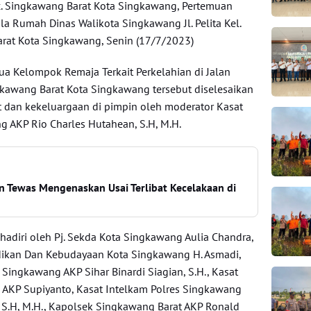
Kec. Singkawang Barat Kota Singkawang, Pertemuan
la Rumah Dinas Walikota Singkawang Jl. Pelita Kel.
arat Kota Singkawang, Senin (17/7/2023)
ua Kelompok Remaja Terkait Perkelahian di Jalan
ingkawang Barat Kota Singkawang tersebut diselesaikan
 dan kekeluargaan di pimpin oleh moderator Kasat
g AKP Rio Charles Hutahean, S.H, M.H.
 Tewas Mengenaskan Usai Terlibat Kecelakaan di
hadiri oleh Pj. Sekda Kota Singkawang Aulia Chandra,
idikan Dan Kebudayaan Kota Singkawang H. Asmadi,
s Singkawang AKP Sihar Binardi Siagian, S.H., Kasat
 AKP Supiyanto, Kasat Intelkam Polres Singkawang
 S.H, M.H., Kapolsek Singkawang Barat AKP Ronald