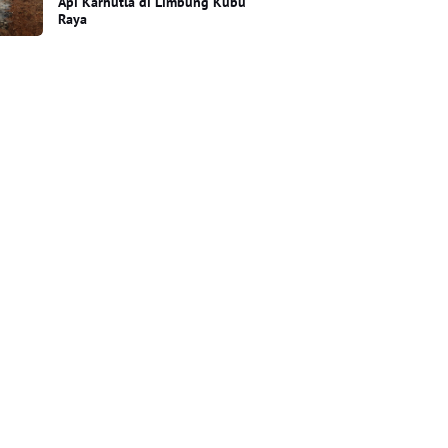
Api Karhutla di Limbung Kubu
Raya