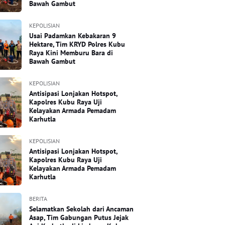
Bawah Gambut
KEPOLISIAN
Usai Padamkan Kebakaran 9
Hektare, Tim KRYD Polres Kubu
Raya Kini Memburu Bara di
Bawah Gambut
KEPOLISIAN
Antisipasi Lonjakan Hotspot,
Kapolres Kubu Raya Uji
Kelayakan Armada Pemadam
Karhutla
KEPOLISIAN
Antisipasi Lonjakan Hotspot,
Kapolres Kubu Raya Uji
Kelayakan Armada Pemadam
Karhutla
BERITA
Selamatkan Sekolah dari Ancaman
Asap, Tim Gabungan Putus Jejak