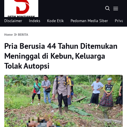
Disclaimer
Indeks
Kode Etik
Pedoman Media Siber
Privacy
Home
BERITA
Pria Berusia 44 Tahun Ditemukan
Meninggal di Kebun, Keluarga
Tolak Autopsi