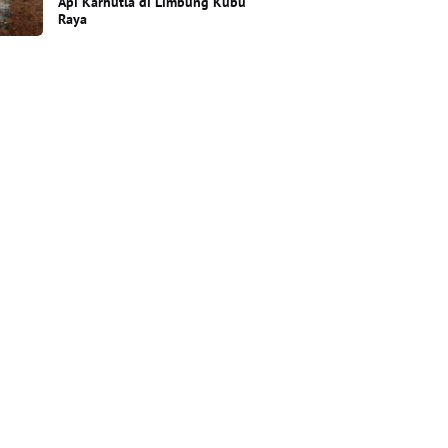
Api Karhutla di Limbung Kubu
Raya