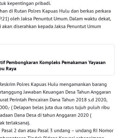
uk kepentingan pribadi.
itahan di Rutan Polres Kapuas Hulu dan berkas perkara
(P.21) oleh Jaksa Penuntut Umum. Dalam waktu dekat,
ti akan diserahkan kepada Jaksa Penuntut Umum
otif Pembongkaran Kompleks Pemakaman Yayasan
ubu Raya
t Reskrim Polres Kapuas Hulu mengamankan barang
ertanggung Jawaban Keuangan Desa Tahun Anggaran
rat Perintah Pencairan Dana Tahun 2018 s.d 2020,
00,- ( Delapan belas juta dua ratus tujuh puluh ribu
ngadaan Dana Desa di tahun Anggaran 2020 (
k terlaksana).
 Pasal 2 dan atau Pasal 3 undang – undang RI Nomor
mberantasan Tindak Pidana Korupsi sebagaimana