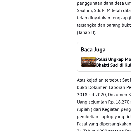
penggunaan dana desa unt
Saat ini, Sdr. FLM telah d
telah dinyatakan lengkap 
tersangka dan barang buk
(Tahap II).
Baca Juga
Polisi Ungkap M
Bhakti Suci di K
Atas kejadian tersebut Sa
bukti Dokumen Laporan P
2018 s.d 2020, Dokumen Su
Uang sejumlah Rp. 18.270.0
rupiah ) dari Kegiatan pe
pembelian Laptop yang tida
Pasal yang dipersangkakan
31 Tahun 1999 tentang Pe