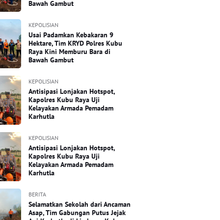
Bawah Gambut
KEPOLISIAN
Usai Padamkan Kebakaran 9
Hektare, Tim KRYD Polres Kubu
Raya Kini Memburu Bara di
Bawah Gambut
KEPOLISIAN
Antisipasi Lonjakan Hotspot,
Kapolres Kubu Raya Uji
Kelayakan Armada Pemadam
Karhutla
KEPOLISIAN
Antisipasi Lonjakan Hotspot,
Kapolres Kubu Raya Uji
Kelayakan Armada Pemadam
Karhutla
BERITA
Selamatkan Sekolah dari Ancaman
Asap, Tim Gabungan Putus Jejak