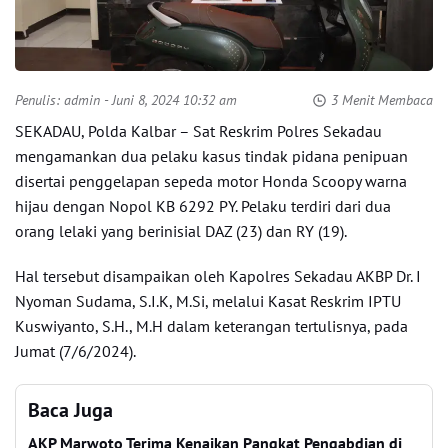
Penulis:
admin
- Juni 8, 2024 10:32 am
3 Menit Membaca
SEKADAU, Polda Kalbar – Sat Reskrim Polres Sekadau
mengamankan dua pelaku kasus tindak pidana penipuan
disertai penggelapan sepeda motor Honda Scoopy warna
hijau dengan Nopol KB 6292 PY. Pelaku terdiri dari dua
orang lelaki yang berinisial DAZ (23) dan RY (19).
Hal tersebut disampaikan oleh Kapolres Sekadau AKBP Dr. I
Nyoman Sudama, S.I.K, M.Si, melalui Kasat Reskrim IPTU
Kuswiyanto, S.H., M.H dalam keterangan tertulisnya, pada
Jumat (7/6/2024).
Baca Juga
AKP Marwoto Terima Kenaikan Pangkat Pengabdian di