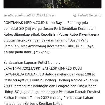
Penulis:
admin
- Juli 27, 2023 12:39 pm
2 Menit Membaca
PONTIANAK MEDIA.CO.ID, Kubu Raya – Seorang pria
berinisial SO (53) warga Dusun Parit Sembilan Kecamatan
Kubu, ditangkap pihak Kepolisian Polres Kubu Raya, karena
diduga melakukan pembakaran lahan di Dusun Parit
Sembilan Desa Ambawang Kecamatan Kubu, Kubu Raya,
Kalbar pada Rabu, (21/7/23).
Berdasarkan Laporan Polisi Nomor:
LP/A/14/VII/2023/SPKT.SATRESKRIM/RES KUBU
RAYA/POLDA KALBAR, SO diduga melanggar Pasal 108 Jo
Pasal 69 Ayat (1) Huruf h Undang-Undang Nomor 32 Tahun
2009 Tentang Perlindungan dan Pengelolaan Lingkungan
Hidup. SO juga diduga melanggar Peraturan Daerah Provinsi
Kalbar Nomor 1 Tahun 2022 tentang Pembukaan Lahan
Perladangan Berbasis Kearifan Lokal.