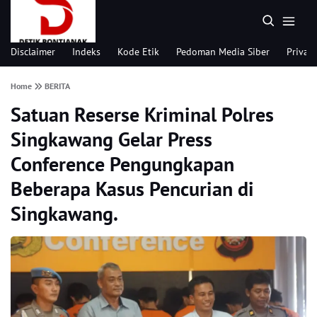
Disclaimer
Indeks
Kode Etik
Pedoman Media Siber
Privacy
Home
BERITA
Satuan Reserse Kriminal Polres
Singkawang Gelar Press
Conference Pengungkapan
Beberapa Kasus Pencurian di
Singkawang.