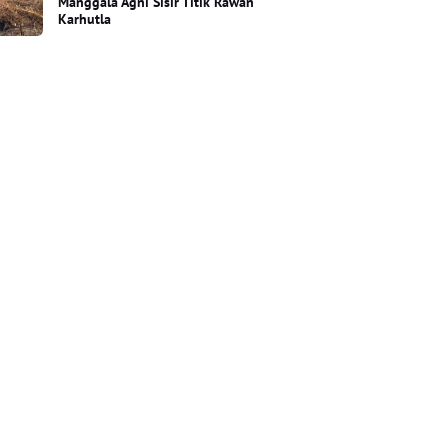
Manggala Agni Sisir Titik Rawan
Karhutla