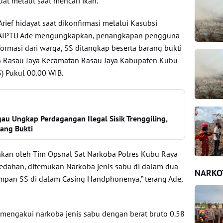
t melaut saat mencari ikan.
ief hidayat saat dikonfirmasi melalui Kasubsi
 AIPTU Ade mengungkapkan, penangkapan pengguna
formasi dari warga, SS ditangkap beserta barang bukti
an Rasau Jaya Kecamatan Rasau Jaya Kabupaten Kubu
) Pukul 00.00 WIB.
au Ungkap Perdagangan Ilegal Sisik Trenggiling,
ang Bukti
ankan oleh Tim Opsnal Sat Narkoba Polres Kubu Raya
edahan, ditemukan Narkoba jenis sabu di dalam dua
NARKO
 simpan SS di dalam Casing Handphonenya,” terang Ade,
ku mengakui narkoba jenis sabu dengan berat bruto 0.58