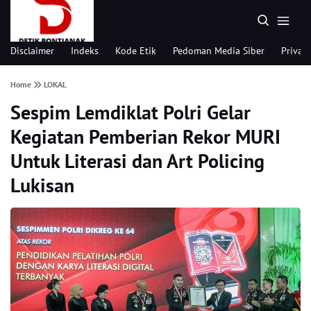
Disclaimer
Indeks
Kode Etik
Pedoman Media Siber
Privacy
Home
LOKAL
Sespim Lemdiklat Polri Gelar
Kegiatan Pemberian Rekor MURI
Untuk Literasi dan Art Policing
Lukisan