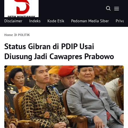
Disclaimer
Indeks
Kode Etik
Pedoman Media Siber
Privacy
Home
POLITIK
Status Gibran di PDIP Usai
Diusung Jadi Cawapres Prabowo