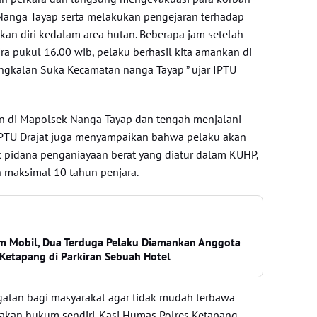
anga Tayap serta melakukan pengejaran terhadap
kan diri kedalam area hutan. Beberapa jam setelah
ira pukul 16.00 wib, pelaku berhasil kita amankan di
ngkalan Suka Kecamatan nanga Tayap ” ujar IPTU
kan di Mapolsek Nanga Tayap dan tengah menjalani
 IPTU Drajat juga menyampaikan bahwa pelaku akan
ak pidana penganiayaan berat yang diatur dalam KUHP,
maksimal 10 tahun penjara.
m Mobil, Dua Terduga Pelaku Diamankan Anggota
Ketapang di Parkiran Sebuah Hotel
ngatan bagi masyarakat agar tidak mudah terbawa
akan hukum sendiri. Kasi Humas Polres Ketapang