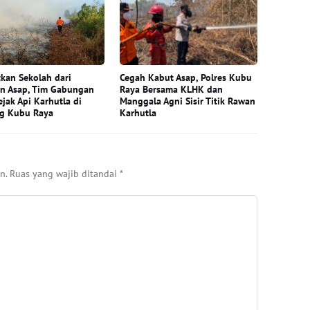
kan Sekolah dari
Cegah Kabut Asap, Polres Kubu
n Asap, Tim Gabungan
Raya Bersama KLHK dan
ejak Api Karhutla di
Manggala Agni Sisir Titik Rawan
g Kubu Raya
Karhutla
n.
Ruas yang wajib ditandai
*