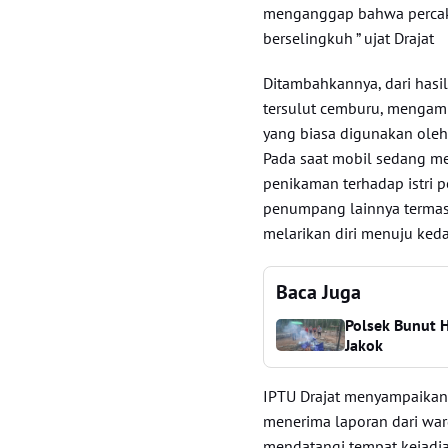
menganggap bahwa percaka
berselingkuh ” ujat Drajat
Ditambahkannya, dari hasi
tersulut cemburu, mengamb
yang biasa digunakan ole
Pada saat mobil sedang me
penikaman terhadap istri p
penumpang lainnya termasu
melarikan diri menuju keda
Baca Juga
Polsek Bunut 
Jakok
IPTU Drajat menyampaikan
menerima laporan dari war
mendatangi tempat kejadi