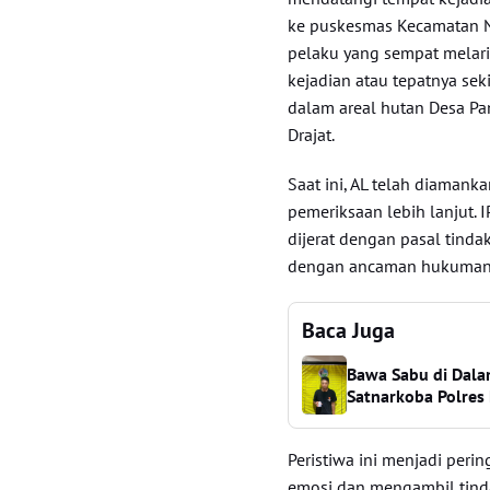
ke puskesmas Kecamatan N
pelaku yang sempat melari
kejadian atau tepatnya sek
dalam areal hutan Desa Pa
Drajat.
Saat ini, AL telah diaman
pemeriksaan lebih lanjut.
dijerat dengan pasal tind
dengan ancaman hukuman 
Baca Juga
Bawa Sabu di Dala
Satnarkoba Polres 
Peristiwa ini menjadi peri
emosi dan mengambil tind