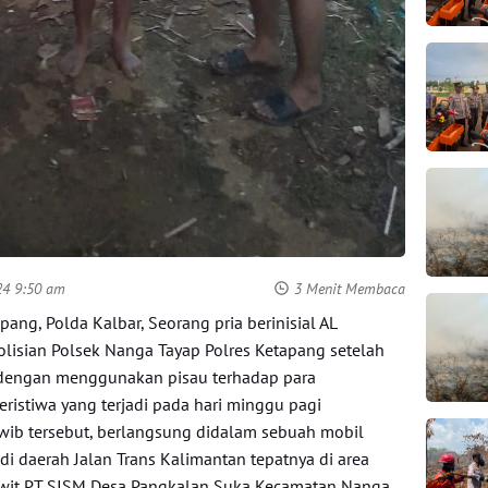
24 9:50 am
3 Menit Membaca
ng, Polda Kalbar, Seorang pria berinisial AL
lisian Polsek Nanga Tayap Polres Ketapang setelah
dengan menggunakan pisau terhadap para
ristiwa yang terjadi pada hari minggu pagi
wib tersebut, berlangsung didalam sebuah mobil
di daerah Jalan Trans Kalimantan tepatnya di area
wit PT SISM Desa Pangkalan Suka Kecamatan Nanga