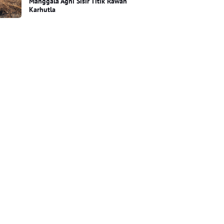
Manggala Agni Sisir Titik Rawan
Karhutla