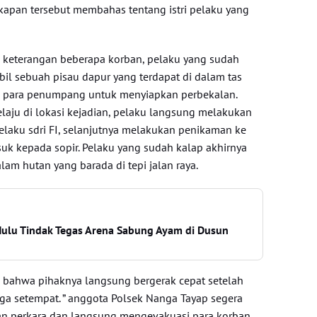
pan tersebut membahas tentang istri pelaku yang
l keterangan beberapa korban, pelaku yang sudah
il sebuah pisau dapur yang terdapat di dalam tas
h para penumpang untuk menyiapkan perbekalan.
laju di lokasi kejadian, pelaku langsung melakukan
elaku sdri FI, selanjutnya melakukan penikaman ke
k kepada sopir. Pelaku yang sudah kalap akhirnya
lam hutan yang barada di tepi jalan raya.
Hulu Tindak Tegas Arena Sabung Ayam di Dusun
 bahwa pihaknya langsung bergerak cepat setelah
ga setempat. ” anggota Polsek Nanga Tayap segera
an perkara dan langsung mengevakuasi para korban