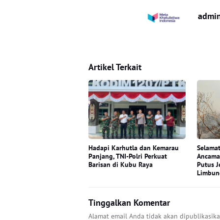
admi
Artikel Terkait
Hadapi Karhutla dan Kemarau
Selamat
Panjang, TNI-Polri Perkuat
Ancama
Barisan di Kubu Raya
Putus J
Limbun
Tinggalkan Komentar
Alamat email Anda tidak akan dipublikasika