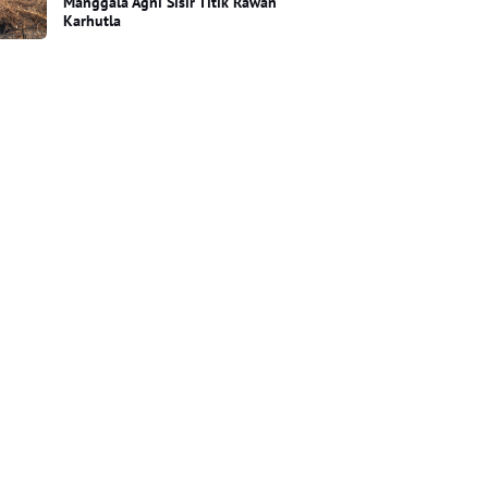
Manggala Agni Sisir Titik Rawan
Karhutla