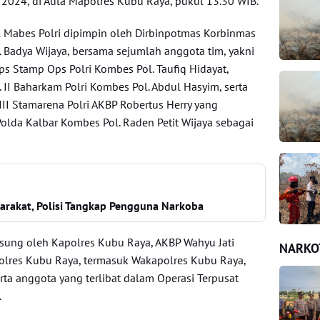
2024, di Aula Mapolres Kubu Raya, pukul 13.30 WIB.
l Mabes Polri dipimpin oleh Dirbinpotmas Korbinmas
l. Badya Wijaya, bersama sejumlah anggota tim, yakni
ps Stamp Ops Polri Kombes Pol. Taufiq Hidayat,
 II Baharkam Polri Kombes Pol. Abdul Hasyim, serta
II Stamarena Polri AKBP Robertus Herry yang
lda Kalbar Kombes Pol. Raden Petit Wijaya sebagai
arakat, Polisi Tangkap Pengguna Narkoba
gsung oleh Kapolres Kubu Raya, AKBP Wahyu Jati
NARKO
olres Kubu Raya, termasuk Wakapolres Kubu Raya,
rta anggota yang terlibat dalam Operasi Terpusat
.