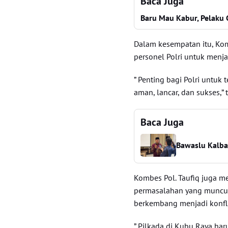
Baca Juga
Baru Mau Kabur, Pelaku 
Dalam kesempatan itu, Kom
personel Polri untuk menja
” Penting bagi Polri untuk 
aman, lancar, dan sukses,” 
Baca Juga
Bawaslu Kalba
Kombes Pol. Taufiq juga m
permasalahan yang muncul 
berkembang menjadi konfli
” Pilkada di Kubu Raya haru