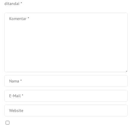
ditandai
*