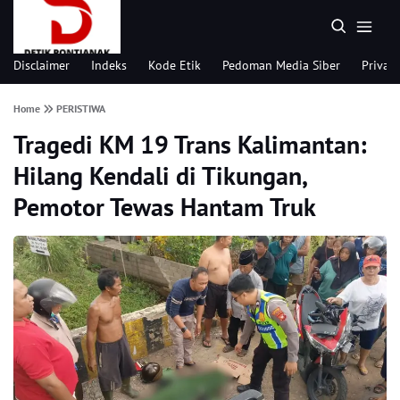
Disclaimer
Indeks
Kode Etik
Pedoman Media Siber
Privacy
Home
PERISTIWA
Tragedi KM 19 Trans Kalimantan:
Hilang Kendali di Tikungan,
Pemotor Tewas Hantam Truk