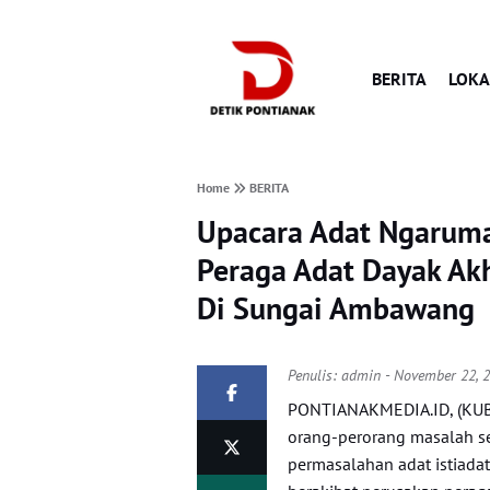
BERITA
LOKA
Home
BERITA
Upacara Adat Ngaruma
Peraga Adat Dayak Ak
Di Sungai Ambawang
Penulis:
admin
- November 22, 
PONTIANAKMEDIA.ID, (KUBU
orang-perorang masalah s
permasalahan adat istiada