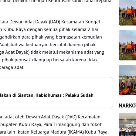
a adat berakhir dengan Keputusan sanksi adat kepada
ntara Dewan Adat Dayak (DAD) Kecamatan Sungai
 Kubu Raya dengan semua pihak selama 2 hari
ngahdirkan para pihak yang bermasalah kemudian
 Adat, bahwa keduanyan bersalah karena pihak
a Adat Dayak) tidak melalui mekanisme adat yang
a pihak perusak dianggap bersalah karena tidak
araga adat.
akan di Siantan, Kabidhumas : Pelaku Sudah
NARKO
ding adat oleh Dewan Adat Dayak (DAD) Kecamatan
bupaten Kubu Raya, Para Timanggung dan tokoh
tara lain Ikatan Keluarga Madura (IKAMA) Kubu Raya,