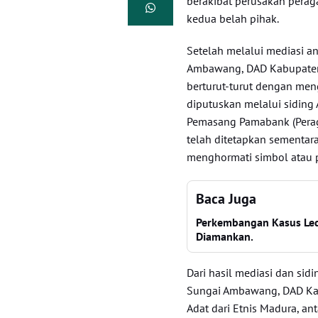
berakibat perusakan perag
kedua belah pihak.
Setelah melalui mediasi a
Ambawang, DAD Kabupaten
berturut-turut dengan me
diputuskan melalui siding
Pemasang Pamabank (Perag
telah ditetapkan sementar
menghormati simbol atau p
Baca Juga
Perkembangan Kasus Led
Diamankan.
Dari hasil mediasi dan si
Sungai Ambawang, DAD Ka
Adat dari Etnis Madura, an