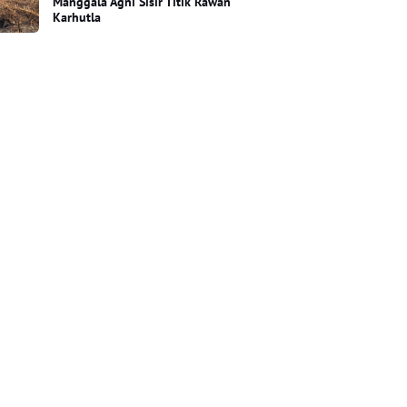
Manggala Agni Sisir Titik Rawan
Karhutla