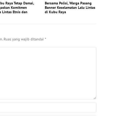
bu Raya Tetap Damai,
Bersama Polisi, Warga Pasang
gaskan Komitmen
Banner Keselamatan Lalu Lintas
 Lintas Etnis dan
di Kubu Raya
n.
Ruas yang wajib ditandai
*