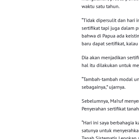
waktu satu tahun.
“Tidak dipersulit dan hari
sertifikat tapi juga dalam 
bahwa di Papua ada keisti
baru dapat sertifikat, kala
Dia akan menjadikan sertif
hal itu dilakukan untuk m
“Tambah-tambah modal untu
sebagainya,” ujarnya.
Sebelumnya, Ma’ruf menyer
Penyerahan sertifikat tana
“Hari ini saya berbahagia 
satunya untuk menyerahkan
Tanah Sistematis Lengkap a