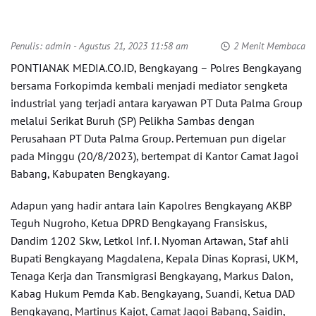
Penulis:
admin
- Agustus 21, 2023 11:58 am
2 Menit Membaca
PONTIANAK MEDIA.CO.ID, Bengkayang – Polres Bengkayang
bersama Forkopimda kembali menjadi mediator sengketa
industrial yang terjadi antara karyawan PT Duta Palma Group
melalui Serikat Buruh (SP) Pelikha Sambas dengan
Perusahaan PT Duta Palma Group. Pertemuan pun digelar
pada Minggu (20/8/2023), bertempat di Kantor Camat Jagoi
Babang, Kabupaten Bengkayang.
Adapun yang hadir antara lain Kapolres Bengkayang AKBP
Teguh Nugroho, Ketua DPRD Bengkayang Fransiskus,
Dandim 1202 Skw, Letkol Inf. I. Nyoman Artawan, Staf ahli
Bupati Bengkayang Magdalena, Kepala Dinas Koprasi, UKM,
Tenaga Kerja dan Transmigrasi Bengkayang, Markus Dalon,
Kabag Hukum Pemda Kab. Bengkayang, Suandi, Ketua DAD
Bengkayang, Martinus Kajot, Camat Jagoi Babang, Saidin,