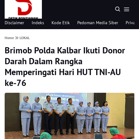
Disclaimer
Indeks
Kode Etik
Pedoman Media Siber
Privacy
Home
LOKAL
Brimob Polda Kalbar Ikuti Donor
Darah Dalam Rangka
Memperingati Hari HUT TNI-AU
ke-76