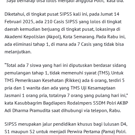
“Saya berharap bisa lolos menjadi anggota Polri,” kata dia.
Diketahui, di tingkat pusat SIPSS kali ini, pada Jumat 14
Februari 2025, ada 210 Casis SIPSS yang lolos di tingkat
daerah kemudian berjuang di tingkat pusat, lokasinya di
Akademi Kepolisian (Akpol), Kota Semarang. Pada Rabu ini,
ada eliminasi tahap 1, di mana ada 7 Casis yang tidak bisa
melanjutkan.
“Total ada 7 siswa yang hari ini diputuskan berdasar sidang
pemulangan tahap 1, tidak memenuhi syarat (TMS). Untuk
TMS Pemeriksaan Kesehatan (Rikkes) ada 6 orang, terdiri 5
pria dan 1 wanita dan ada yang TMS Uji Kesamaptaan
Jasmani 1 orang pria, totalnya 7 orang yang pulang hari ini,”
kata Kasubbagrim Bagdiapers Rodalmpers SSDM Polri AKBP
Adi Dharma Pramudita saat dihubungi via telepon, Rabu.
SIPSS merupakan jalur pendidikan khusus bagi lulusan D4,
S1 maupun S2 untuk menjadi Perwira Pertama (Pama) Polri.