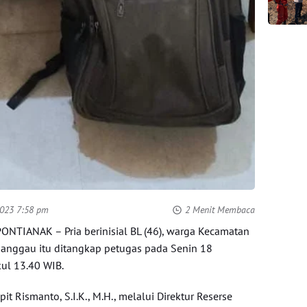
2023 7:58 pm
2 Menit Membaca
NTIANAK – Pria berinisial BL (46), warga Kecamatan
anggau itu ditangkap petugas pada Senin 18
ul 13.40 WIB.
pit Rismanto, S.I.K., M.H., melalui Direktur Reserse