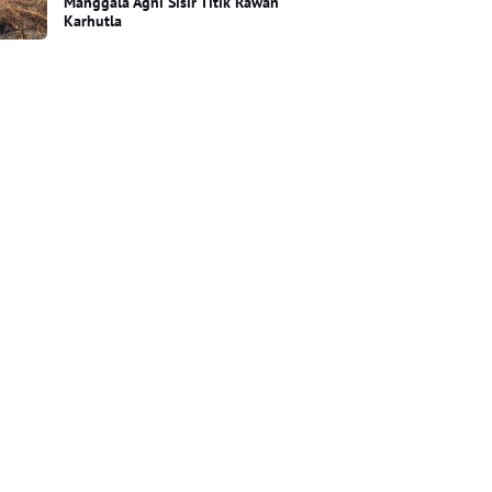
Manggala Agni Sisir Titik Rawan
Karhutla