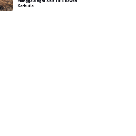
Manggala Agni Sisir Titik Rawan
Karhutla