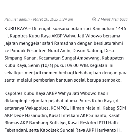
Penulis:
admin
- Maret 10, 2025 5:24 am
2 Menit Membaca
KUBU RAYA – Di tengah suasana bulan suci Ramadhan 1446
H, Kapolres Kubu Raya AKBP Wahyu Jati Wibowo bersama
jajaran menggelar safari Ramadhan dengan bersilaturahmi
ke Pondok Pesantren Nurul Amin, Dusun Sadong, Desa
Simpang Kanan, Kecamatan Sungai Ambawang, Kabupaten
Kubu Raya, Senin (10/3) pukul 09.00 WIB. Kegiatan ini
sekaligus menjadi momen berbagi kebahagiaan dengan para
santri melalui pemberian bantuan sosial berupa sembako.
Kapolres Kubu Raya AKBP Wahyu Jati Wibowo hadir
didampingi sejumlah pejabat utama Polres Kubu Raya, di
antaranya Wakapolres, KOMPOL Hilman Malaini, Kabag SDM
AKP Dede Hasanudin, Kasat Intelkam AKP Srinanto, Kasat
Binmas AKP Bambang Sulistyo, Kasat Reskrim IPTU Hafiz
Febrandani, serta Kapolsek Sungai Raya AKP Harriyanto H.