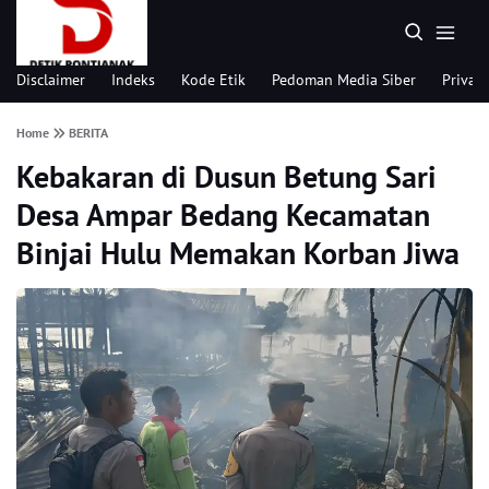
Disclaimer
Indeks
Kode Etik
Pedoman Media Siber
Privacy
Home
BERITA
Kebakaran di Dusun Betung Sari
Desa Ampar Bedang Kecamatan
Binjai Hulu Memakan Korban Jiwa