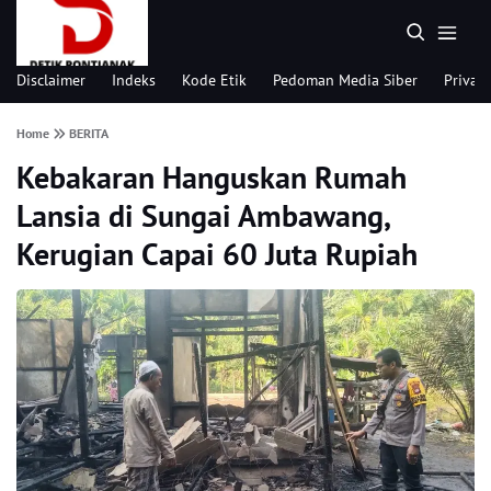
Disclaimer
Indeks
Kode Etik
Pedoman Media Siber
Privacy
Home
BERITA
Kebakaran Hanguskan Rumah
Lansia di Sungai Ambawang,
Kerugian Capai 60 Juta Rupiah