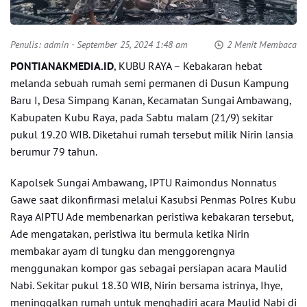
Penulis:
admin
- September 25, 2024 1:48 am
2 Menit Membaca
PONTIANAKMEDIA.ID
, KUBU RAYA – Kebakaran hebat
melanda sebuah rumah semi permanen di Dusun Kampung
Baru I, Desa Simpang Kanan, Kecamatan Sungai Ambawang,
Kabupaten Kubu Raya, pada Sabtu malam (21/9) sekitar
pukul 19.20 WIB. Diketahui rumah tersebut milik Nirin lansia
berumur 79 tahun.
Kapolsek Sungai Ambawang, IPTU Raimondus Nonnatus
Gawe saat dikonfirmasi melalui Kasubsi Penmas Polres Kubu
Raya AIPTU Ade membenarkan peristiwa kebakaran tersebut,
Ade mengatakan, peristiwa itu bermula ketika Nirin
membakar ayam di tungku dan menggorengnya
menggunakan kompor gas sebagai persiapan acara Maulid
Nabi. Sekitar pukul 18.30 WIB, Nirin bersama istrinya, Ihye,
meninggalkan rumah untuk menghadiri acara Maulid Nabi di