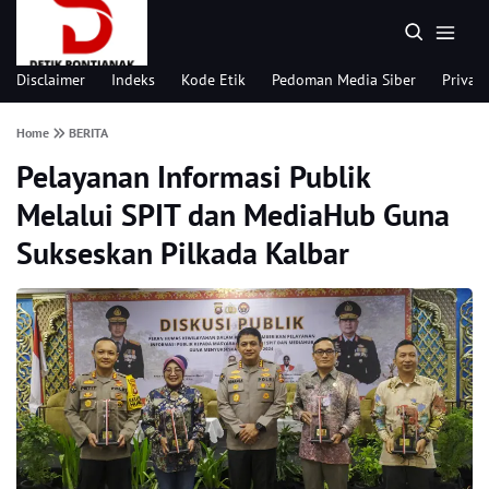
Disclaimer
Indeks
Kode Etik
Pedoman Media Siber
Privacy
Home
BERITA
Pelayanan Informasi Publik
Melalui SPIT dan MediaHub Guna
Sukseskan Pilkada Kalbar