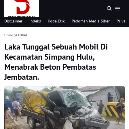
Disclaimer
Indeks
Kode Etik
Pedoman Media Siber
Privacy
Home
LOKAL
Laka Tunggal Sebuah Mobil Di
Kecamatan Simpang Hulu,
Menabrak Beton Pembatas
Jembatan.