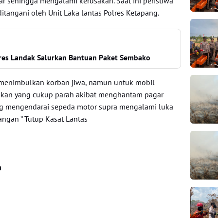
gar sehingga mengalami kerusakan. Saat ini peristiwa
ditangani oleh Unit Laka lantas Polres Ketapang.
olres Landak Salurkan Bantuan Paket Sembako
ak menimbulkan korban jiwa, namun untuk mobil
akan yang cukup parah akibat menghantam pagar
ang mengendarai sepeda motor supra mengalami luka
tangan ” Tutup Kasat Lantas
n