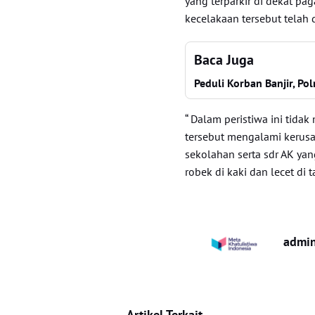
yang terparkir di dekat pa
kecelakaan tersebut telah 
Baca Juga
Peduli Korban Banjir, P
“ Dalam peristiwa ini tid
tersebut mengalami kerus
sekolahan serta sdr AK y
robek di kaki dan lecet di 
admi
Artikel Terkait