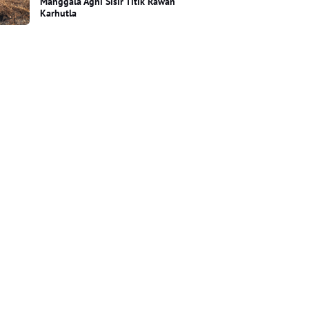
Manggala Agni Sisir Titik Rawan
Karhutla