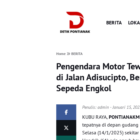
BERITA
LOKA
Home
BERITA
Pengendara Motor Tewa
di Jalan Adisucipto, 
Sepeda Engkol
Penulis:
admin
- Januari 15, 20
KUBU RAYA,
PONTIANAKME
tepatnya di depan gudang 
Selasa (14/1/2025) sekita