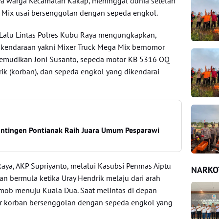
aya warga Kecamatan Kakap, meninggal dunia setelah
a Mix usai bersenggolan dengan sepeda engkol.
 Lalu Lintas Polres Kubu Raya mengungkapkan,
ga kendaraan yakni Mixer Truck Mega Mix bernomor
kemudikan Joni Susanto, sepeda motor KB 5316 OQ
ik (korban), dan sepeda engkol yang dikendarai
ntingen Pontianak Raih Juara Umum Pesparawi
Raya, AKP Supriyanto, melalui Kasubsi Penmas Aiptu
NARKO
an bermula ketika Uray Hendrik melaju dari arah
ob menuju Kuala Dua. Saat melintas di depan
r korban bersenggolan dengan sepeda engkol yang