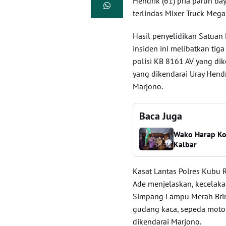
Hendrik (61) pria paruh b
terlindas Mixer Truck Meg
Hasil penyelidikan Satuan
insiden ini melibatkan ti
polisi KB 8161 AV yang di
yang dikendarai Uray Hendr
Marjono.
Baca Juga
Wako Harap Ko
Kalbar
Kasat Lantas Polres Kubu 
Ade menjelaskan, kecelaka
Simpang Lampu Merah Brim
gudang kaca, sepeda moto
dikendarai Marjono.